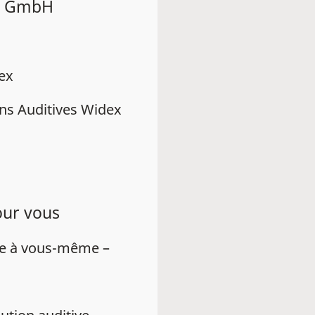
bo GmbH
dex
ns Auditives Widex
our vous
ue à vous-même –