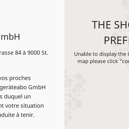
THE SH
 GmbH
PREF
asse 84 à 9000 St.
Unable to display the
map please click “co
vos proches
Hörgeräteabo GmbH
s duquel un
t votre situation
duite à tenir.