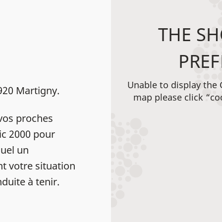
THE SH
PREF
Unable to display the
1920 Martigny.
map please click “co
vos proches
ic 2000 pour
uel un
t votre situation
duite à tenir.