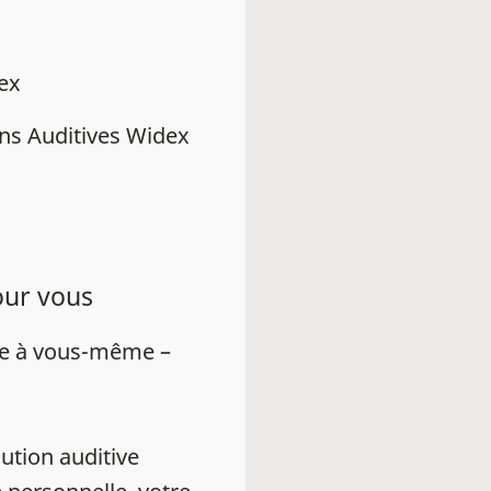
dex
ns Auditives Widex
our vous
ue à vous-même –
ution auditive