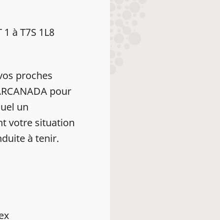
 1 à T7S 1L8
vos proches
HEARCANADA pour
uel un
t votre situation
duite à tenir.
dex