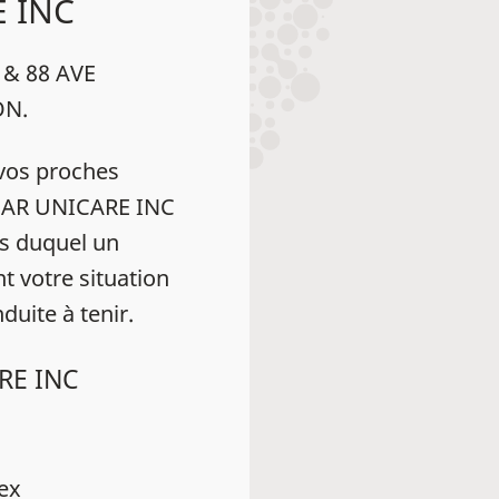
E INC
 & 88 AVE
ON.
vos proches
 HEAR UNICARE INC
s duquel un
t votre situation
duite à tenir.
ARE INC
dex