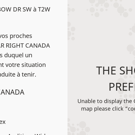
LBOW DR SW à T2W
vos proches
HEAR RIGHT CANADA
s duquel un
t votre situation
THE SH
duite à tenir.
PREF
 CANADA
Unable to display the
map please click “co
dex