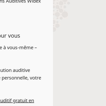
ns Auditives Widex
our vous
ue à vous-même –
ution auditive
 personnelle, votre
auditif gratuit en