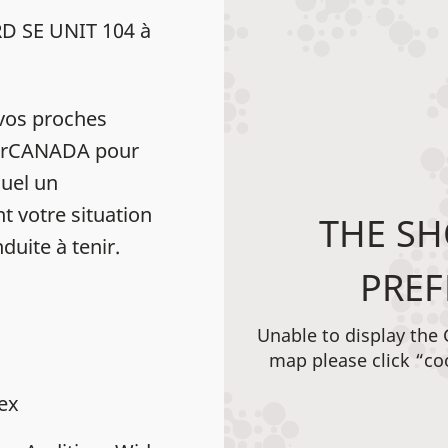
D SE UNIT 104 à
vos proches
HearCANADA pour
uel un
t votre situation
THE SH
duite à tenir.
PREF
Unable to display the
map please click “co
dex