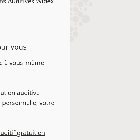
ns Auditives Widex
our vous
ue à vous-même –
ution auditive
 personnelle, votre
auditif gratuit en