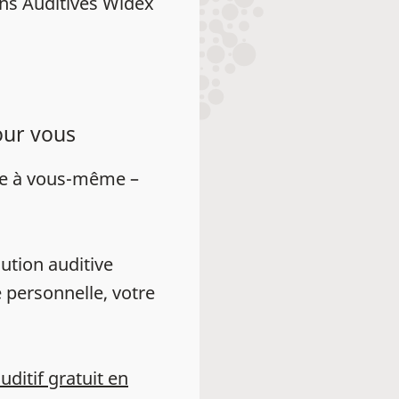
ns Auditives Widex
our vous
ue à vous-même –
ution auditive
 personnelle, votre
auditif gratuit en