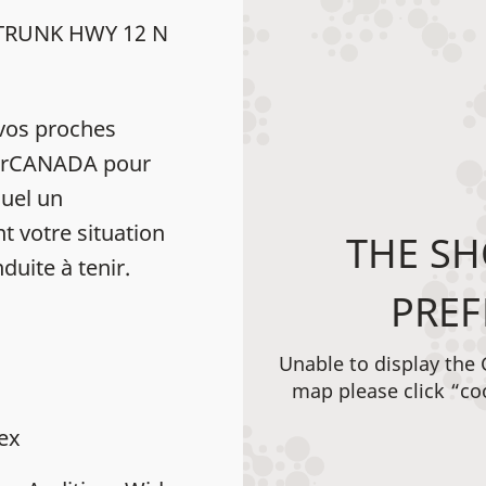
 TRUNK HWY 12 N
vos proches
HearCANADA pour
uel un
t votre situation
THE SH
duite à tenir.
PREF
Unable to display the
map please click “co
dex