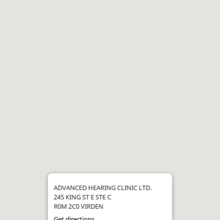
ADVANCED HEARING CLINIC LTD.
245 KING ST E STE C
R0M 2C0 VIRDEN
Get directions