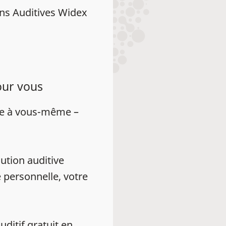
ns Auditives Widex
our vous
ue à vous-même –
ution auditive
 personnelle, votre
auditif gratuit en