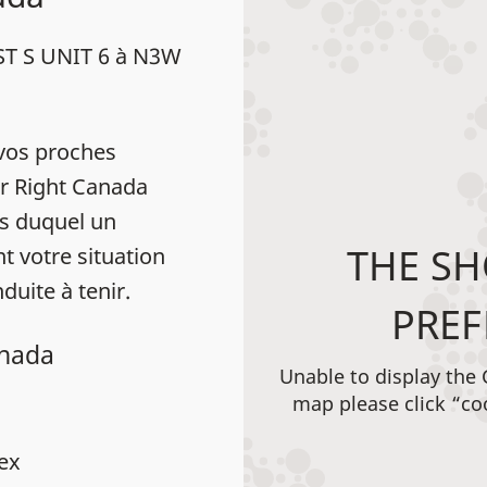
 ST S UNIT 6 à N3W
vos proches
ar Right Canada
s duquel un
THE SH
t votre situation
duite à tenir.
PREF
anada
Unable to display the
map please click “co
dex