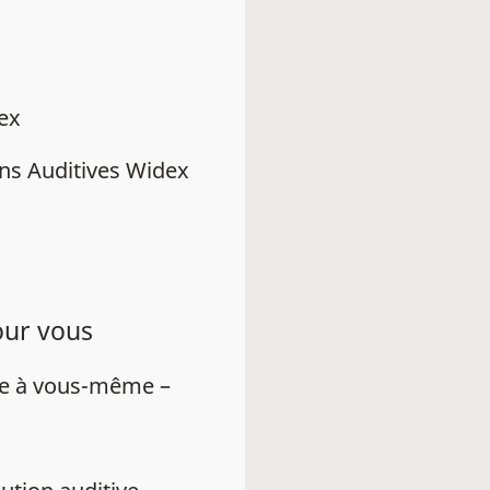
dex
ns Auditives Widex
our vous
ue à vous-même –