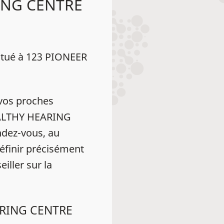
ING CENTRE
tué à 123 PIONEER
vos proches
HEALTHY HEARING
dez-vous, au
éfinir précisément
iller sur la
ARING CENTRE