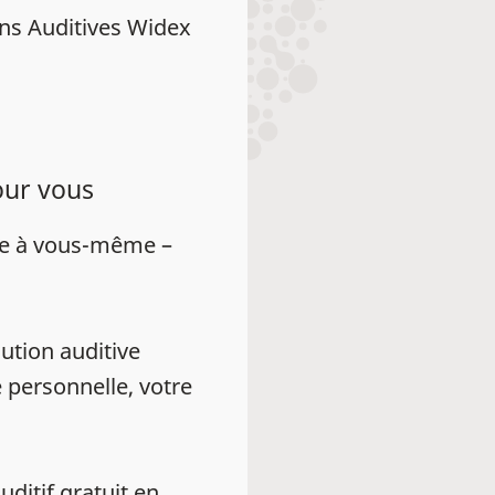
ns Auditives Widex
our vous
ue à vous-même –
ution auditive
 personnelle, votre
auditif gratuit en