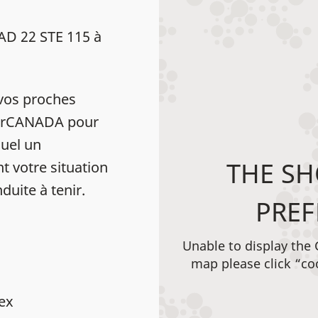
D 22 STE 115 à
vos proches
HearCANADA pour
uel un
THE SH
t votre situation
duite à tenir.
PREF
Unable to display the
map please click “co
dex