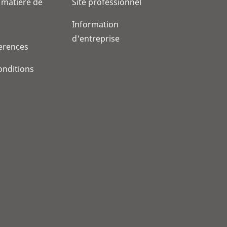
 matière de
Site professionnel
Information
d'entreprise
erences
onditions