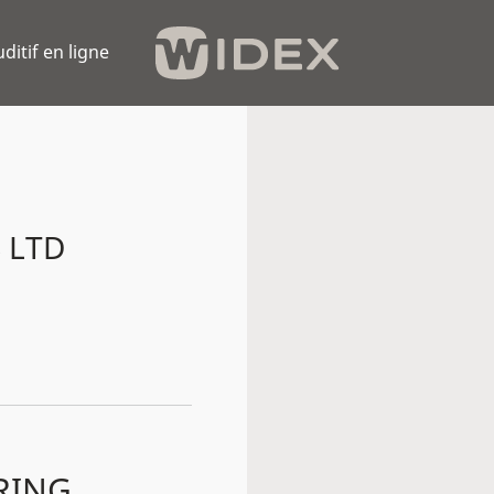
uditif en ligne
 LTD
RING