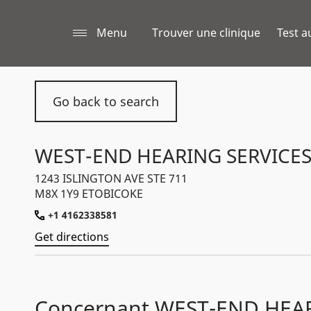
Menu
Trouver une clinique
Test a
Go back to search
WEST-END HEARING SERVICES
1243 ISLINGTON AVE STE 711
M8X 1Y9 ETOBICOKE
+1 4162338581
Get directions
Concernant WEST-END HEA