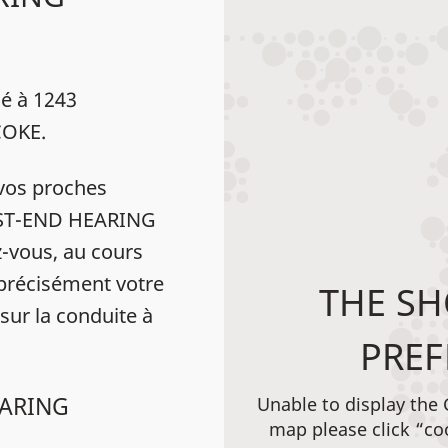
é à 1243
COKE.
vos proches
WEST-END HEARING
-vous, au cours
 précisément votre
THE SH
 sur la conduite à
PREF
EARING
Unable to display the
map please click “co