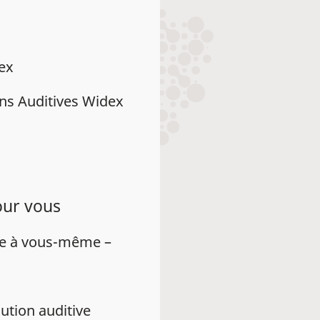
dex
ns Auditives Widex
our vous
ue à vous-même –
ution auditive