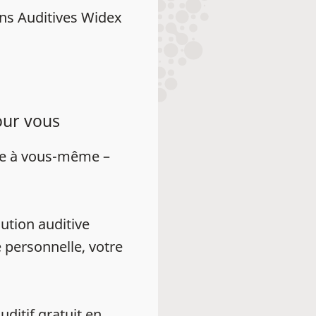
ns Auditives Widex
our vous
ue à vous-même –
ution auditive
 personnelle, votre
auditif gratuit en