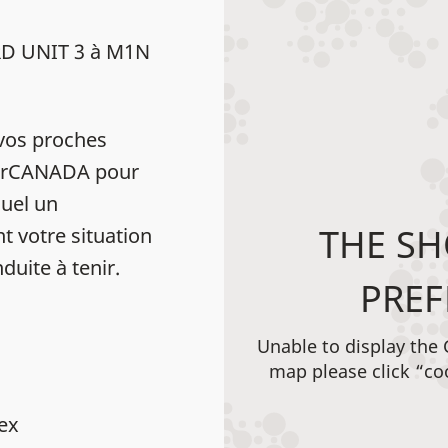
RD UNIT 3 à M1N
vos proches
HearCANADA pour
uel un
THE SH
t votre situation
duite à tenir.
PREF
Unable to display the
map please click “co
dex