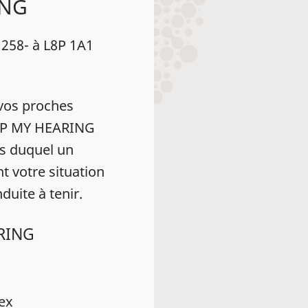
ING
258- à L8P 1A1
vos proches
HELP MY HEARING
s duquel un
t votre situation
duite à tenir.
ARING
dex