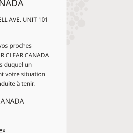
ANADA
LL AVE. UNIT 101
vos proches
HEAR CLEAR CANADA
s duquel un
t votre situation
duite à tenir.
 CANADA
dex