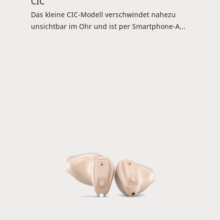
CIC
Das kleine CIC-Modell verschwindet nahezu
unsichtbar im Ohr und ist per Smartphone-App
(Magnify 100 und 60: ToneLink-App) steuerbar.
Zudem ist die Anbindung an das DEX-Zubehör
gegeben ( Magnify 40: TV-DEX, RC-DEX). Neben
den Standardfarben ist die Unterschale
wahlweise in Rot, Blau und Transparent
verfügbar. Verfügbar für Magnify 100, 60 und
40.