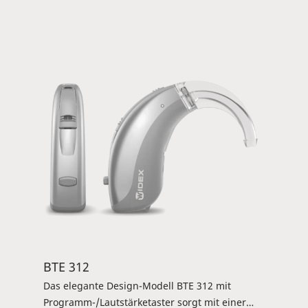
2,4-GHz-Bluetooth-Technology für brillantes
Directstreaming und lässt sich komfortabel
über die intuitive Widex Magnify-App
bedienen. Die Tele-Spule ermöglicht induktiven
Empfang und die Widex-link- Funktechnologie
gewährleistet brillante Wireless-
Kommunikation mit der Zubehörlinie Widex
Dex. Die 13er-Batterie gewährt eine besonders
lange Batterielaufzeit. Verfügbar für Magnify
100 und 60.
BTE 312
Das elegante Design-Modell BTE 312 mit
Programm-/Lautstärketaster sorgt mit einer