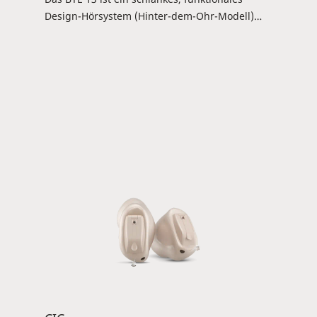
Design-Hörsystem (Hinter-dem-Ohr-Modell)
und verfügt über
Programmtaster/Lautstärkewippe sowie eine
Tele-Spule (für induktiven Empfang, z. B. im
Theater oder in der Kirche). Es ist geeignet für
geringe bis hochgradige Hörverluste.
Außerdem ist die Anbindung an RC-DEX und
TV-DEX möglich. Verfügbar für: MAGNIFY 40.