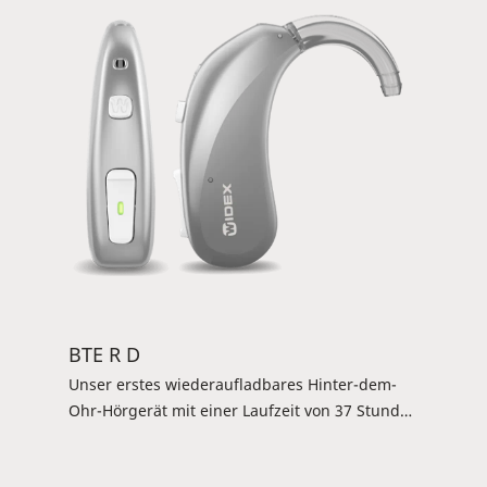
ermöglicht es direktes Streaming von iPhone
und ASHA-kompatiblen Android-Smartphones.
Zudem hat es eine Tele-Spule für induktiven
Empfang z.B. im Theater oder in der Kirche.
Verfügbar für: Magnify 100 und 60.
BTE R D
Unser erstes wiederaufladbares Hinter-dem-
Ohr-Hörgerät mit einer Laufzeit von 37 Stunden
ohne Streaming (oder 24 Stunden mit 8
Stunden Streaming). Außerdem verfügt es