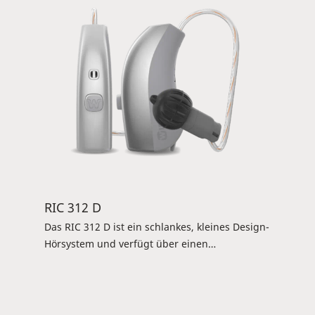
verfügbar.
RIC 312 D
Das RIC 312 D ist ein schlankes, kleines Design-
Hörsystem und verfügt über einen
Programm-/Lautstärketaster. Es ist kompatibel
mit der kompletten Zubehörlinie (inklusive TV-
PLAY) und verfügt über die 2,4-GHz-Low-
Energy-Bluetooth-Technology. Damit