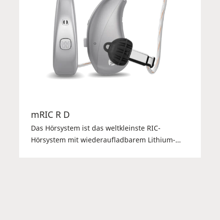
mRIC R D
Das Hörsystem ist das weltkleinste RIC-
Hörsystem mit wiederaufladbarem Lithium-
Ionen-Akku. Es ist kompatibel mit der
kompletten Zubehörlinie von Widex und
verfügt über die 2,4-GHz-Low-Energy-
Bluetooth-Technology (iOS und ASHA-fähigen
Android-Smartphones). Neue kleine Easywear-
Hörer aus Edelstahl ermöglichen eine