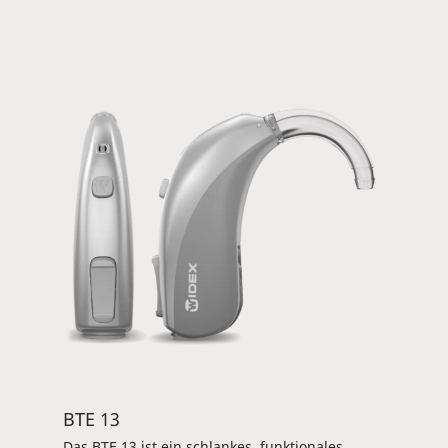
312er-Batteriegröße für eine lange
Batterielebensdauer. Das Hörsystemmodell ist
kompatibel mit der DEX-Zubehörlinie von Widex
(Magnify 40: TV-DEX, RC-DEX) für komfortable
Konnektivität und lässt sich in den
Technologiestufen Magnify 100 und 60 per
Smartphone steuern (ToneLink-App). Verfügbar
für Magnify 100, 60 und 40. Magnify 40 ist in
den Farben Titanium Grey, Autoumn Beige und
Dark Cherry verfügbar.
BTE 13
Das BTE 13 ist ein schlankes, funktionales