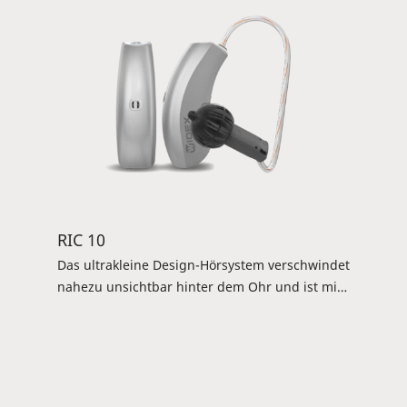
leistungsstarke Versorgung auch bei kleinen
Gehörgängen. Verfügbar für Magnify 100 und
60.
RIC 10
Das ultrakleine Design-Hörsystem verschwindet
nahezu unsichtbar hinter dem Ohr und ist mit
dem DEX-Zubehör kompatibel. Es lässt sich per
Smartphone-App steuern (Magnify 100/60:
ToneLink-App). Verfügbar für Magnify 100, 60
und 40. Magnify 40 ist in den Farben Titanium
Grey, Autoumn Beige und Dark Cherry