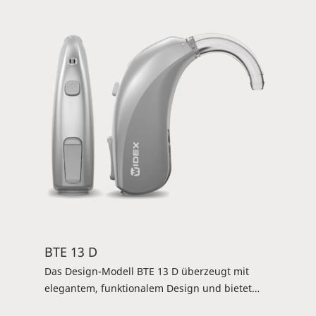
über einen neuen
Programmtaster/Lautstärkewippe mit LED-
Anzeige. Durch die Bluetooth-Technologie lässt
sich das Hörgerät einfach und bequem über
das Smartphone steuern. Verfügbar für
Magnify 100 und 60.
BTE 13 D
Das Design-Modell BTE 13 D überzeugt mit
elegantem, funktionalem Design und bietet
drei Connectivity-Optionen: Es verfügt über die