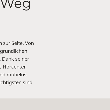
m Weg
 zur Seite. Von
 gründlichen
. Dank seiner
c Hörcenter
 und mühelos
chtigsten sind.