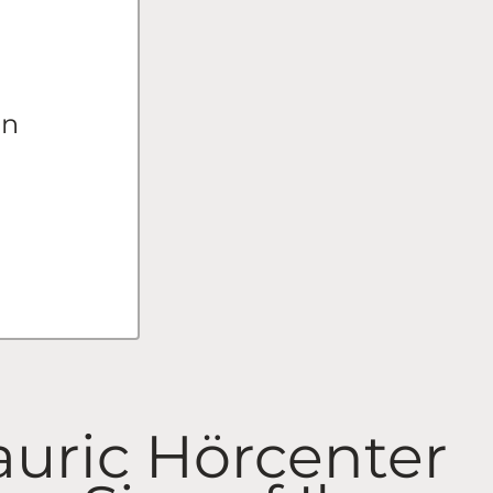
en
auric Hörcenter