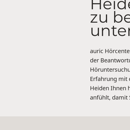
Heid
zu b
unte
auric Hörcente
der Beantwortu
Höruntersuchun
Erfahrung mit
Heiden Ihnen h
anfühlt, damit