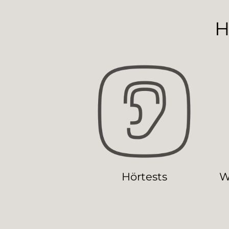
H
Hörtests
W