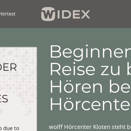
Hörtest
Beginnen
Reise zu
DER
Hören bei
ES
Hörcente
wolff Hörcenter Kloten steht b
p due to