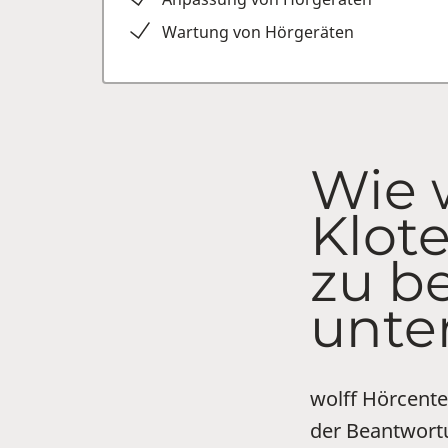
Wartung von Hörgeräten
Wie 
Klot
zu b
unte
wolff Hörcente
der Beantwortu