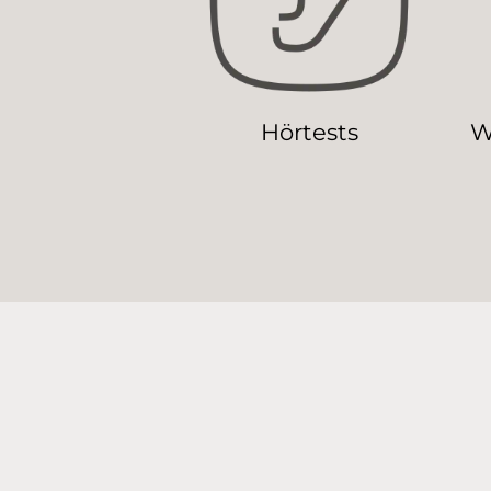
Hörtests
W
A