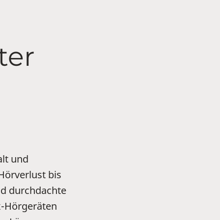
ter
alt und
Hörverlust bis
und durchdachte
x-Hörgeräten