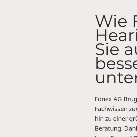
Wie 
Hear
Sie 
bess
unte
Fonex AG Brugg
Fachwissen zur
hin zu einer g
Beratung. Dan