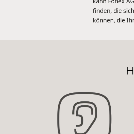
kann Fonex AG 
finden, die si
können, die Ih
H