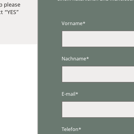
p please
ct “YES”
Vorname*
Nachname*
E-mail*
Telefon*