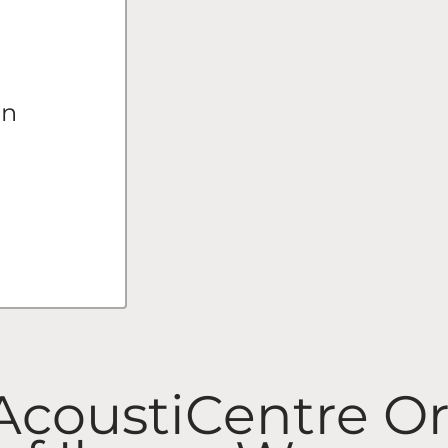
en
AcoustiCentre O