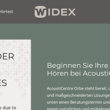
Hörtest
DER
Beginnen Sie Ihre
Hören bei Acousti
ES
AcoustiCentre Orbe steht bereit,
und maßgeschneiderten Lösungen 
unten einen Beratungstermin und 
p due to
einem natürlichen und mühelose