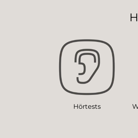
H
Hörtests
W