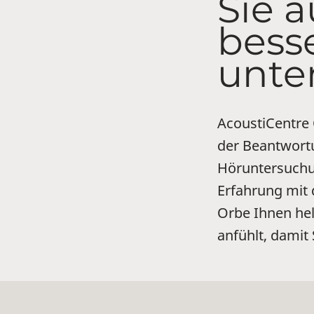
Sie 
bess
unte
AcoustiCentre 
der Beantwortu
Höruntersuchun
Erfahrung mit
Orbe Ihnen hel
anfühlt, damit