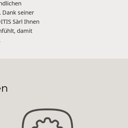
ndlichen
. Dank seiner
TIS Sàrl Ihnen
nfühlt, damit
.
en