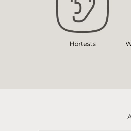
Hörtests
W
A