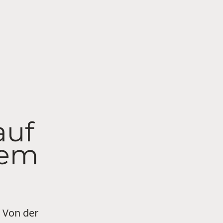
auf
rem
. Von der