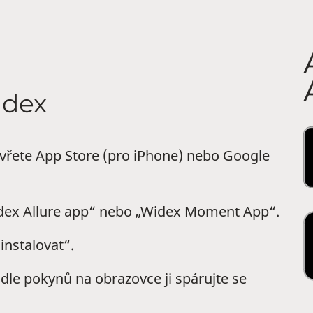
idex
tevřete App Store (pro iPhone) nebo Google
idex Allure app“ nebo „Widex Moment App“.
instalovat“.
podle pokynů na obrazovce ji spárujte se