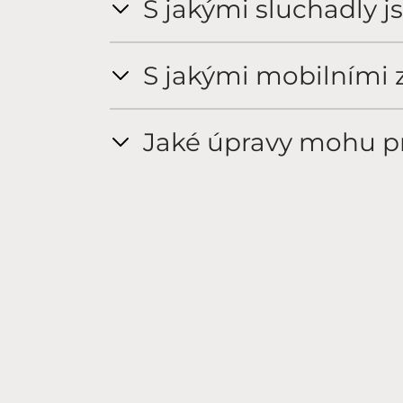
S jakými sluchadly 
S jakými mobilními 
Jaké úpravy mohu p