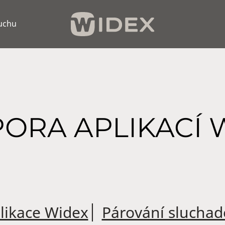
luchu
ORA APLIKACÍ 
likace Widex
│
Párování sluchad