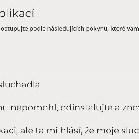
likací
postupujte podle následujících pokynů, které v
 sluchadla
nu nepomohl, odinstalujte a znov
aci, ale ta mi hlásí, že moje sl