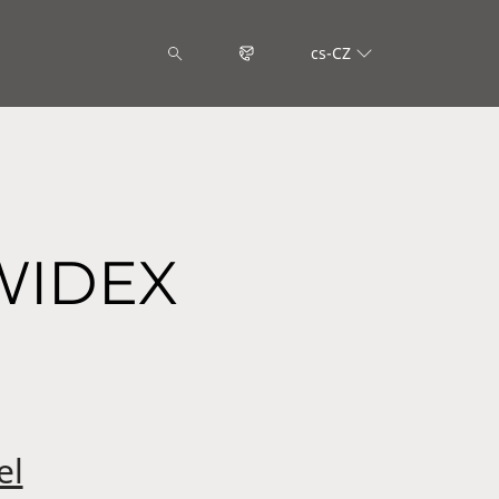
cs-CZ
WIDEX
el