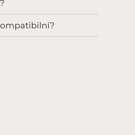
í?
kompatibilní?