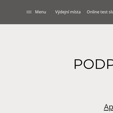
Menu
Výdejní místa
Online test s
PODP
Ap