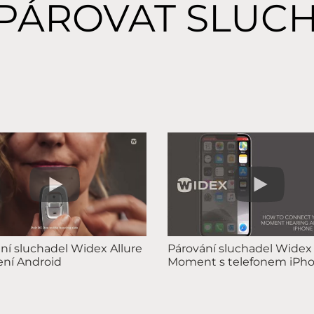
SPÁROVAT SLUC
ní sluchadel Widex Allure
Párování sluchadel Widex
zení Android
Moment s telefonem iPh