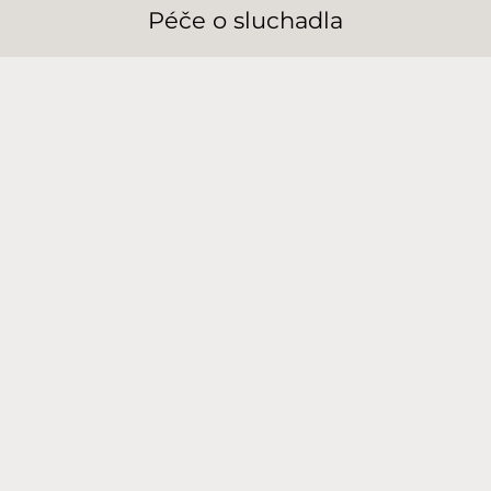
Péče o sluchadla
Další odborníci na péči o sluch v
této oblasti
Centrum ORL a
1.4 km
audiologie -
MUDr. Formánek
(Opava)
Rybova 1592/5
+420724056330