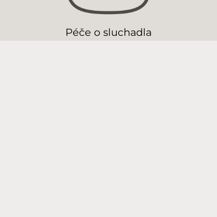
Péče o sluchadla
Další odborníci na péči o sluch v
této oblasti
Ing. Lejska Martin
2.2 km
(Foniatrie Třebíč)
(Jihlava)
Březinova 4420/62a
+420721762636