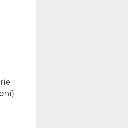
rie
ení)