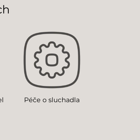
ch
el
Péče o sluchadla