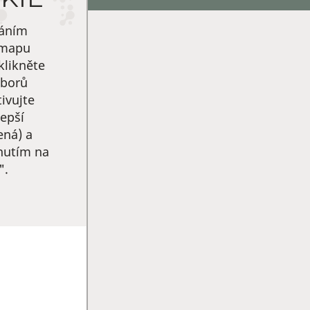
váním
 mapu
klikněte
uborů
ivujte
epší
ená) a
knutím na
".