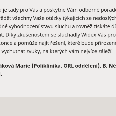
ta je tady pro Vás a poskytne Vám odborné porad
dět všechny Vaše otázky týkajících se nedoslých
né vyhodnocení stavu sluchu a rovněž získáte důl
t. Díky zkušenostem se sluchadly Widex Vás pr
konce a pomůže najít řešení, které bude přirozen
 vychutnat zvuky, na kterých vám nejvíce záleží.
ová Marie (Poliklinika, ORL oddělení), B. N
.