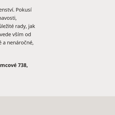
enství. Pokusí
avosti,
ežité rady, jak
ovede vším od
é a nenáročné,
ěmcové 738,