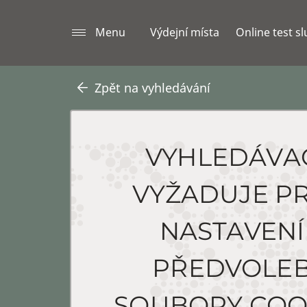
Menu
Výdejní místa
Online test s
Zpět na vyhledávání
VYHLEDÁVA
VYŽADUJE P
NASTAVENÍ
PŘEDVOLE
SOUBORY COO