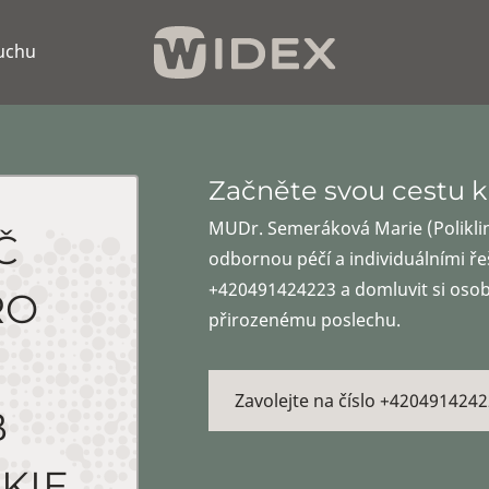
luchu
Začněte svou cestu k
MUDr. Semeráková Marie (Polikli
Č
odbornou péčí a individuálními řeš
+420491424223 a domluvit si osobn
RO
přirozenému poslechu.
Zavolejte na číslo +4204914242
B
KIE