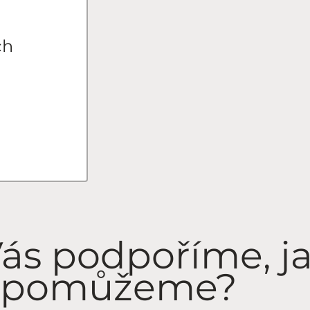
ch
Vás podpoříme, j
 pomůžeme?