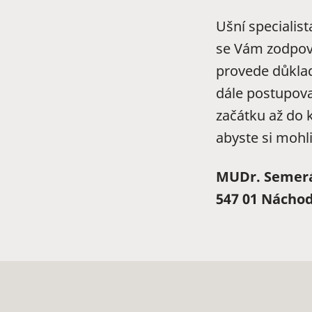
Ušní specialis
se Vám zodpově
provede důklad
dále postupova
začátku až do 
abyste si mohli
MUDr. Semerák
547 01 Náchod