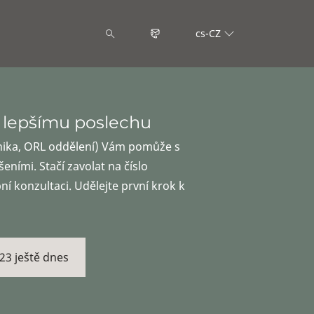
cs-CZ
 lepšímu poslechu
nika, ORL oddělení) Vám pomůže s
eními. Stačí zavolat na číslo
í konzultaci. Udělejte první krok k
23 ještě dnes