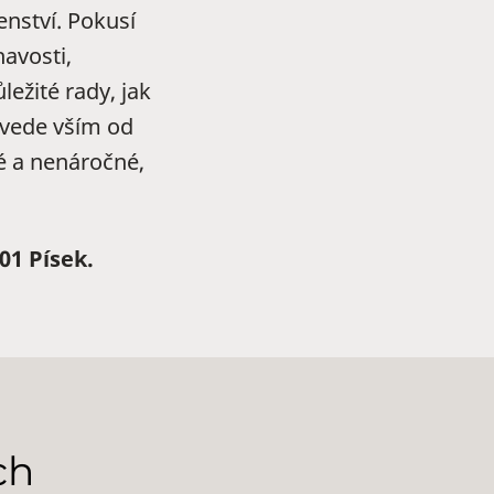
enství. Pokusí
avosti,
ežité rady, jak
ovede vším od
é a nenáročné,
01 Písek.
ch