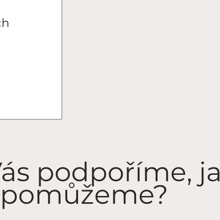
ch
Vás podpoříme, j
 pomůžeme?