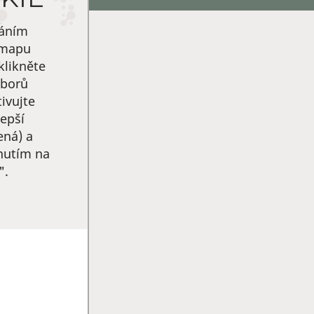
váním
 mapu
klikněte
uborů
ivujte
epší
ená) a
knutím na
".