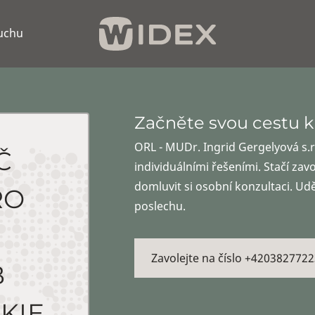
luchu
Začněte svou cestu k
ORL - MUDr. Ingrid Gergelyová s.
Č
individuálními řešeními. Stačí zav
domluvit si osobní konzultaci. Ud
RO
poslechu.
Zavolejte na číslo +4203827722
B
KIE