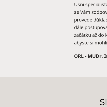
Ušní specialis
se Vám zodpově
provede důklad
dále postupova
začátku až do 
abyste si mohli
ORL - MUDr. In
S