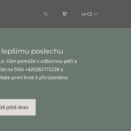
cs-CZ
 lepšímu poslechu
r.o. Vám pomůže s odbornou péčí a
olat na číslo +420382772238 a
ělejte první krok k přirozenému
38 ještě dnes