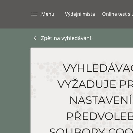
Menu
Výdejní místa
Online test s
Zpět na vyhledávání
VYHLEDÁVA
VYŽADUJE P
NASTAVENÍ
PŘEDVOLE
SOUBORY COO