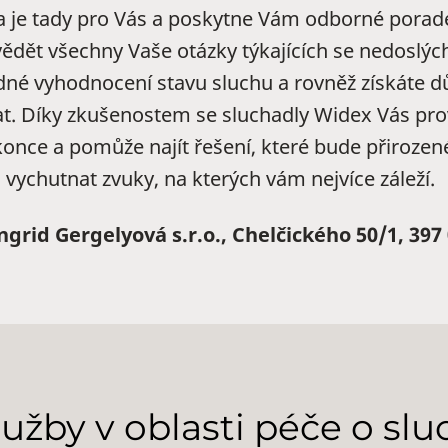
ta je tady pro Vás a poskytne Vám odborné porad
dět všechny Vaše otázky týkajících se nedoslých
né vyhodnocení stavu sluchu a rovněž získáte důl
t. Díky zkušenostem se sluchadly Widex Vás pr
konce a pomůže najít řešení, které bude přirozen
 vychutnat zvuky, na kterých vám nejvíce záleží.
grid Gergelyová s.r.o., Chelčického 50/1, 397 
lužby v oblasti péče o slu