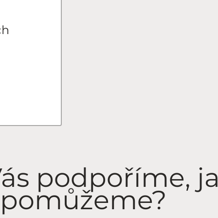
ch
Vás podpoříme, j
 pomůžeme?