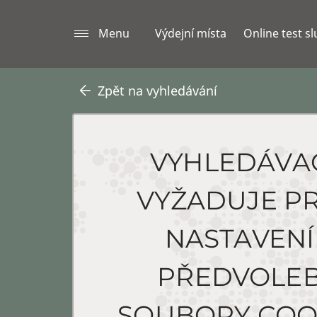
Menu
Výdejní místa
Online test s
Zpět na vyhledávání
VYHLEDÁVA
VYŽADUJE P
NASTAVENÍ
PŘEDVOLE
SOUBORY COO