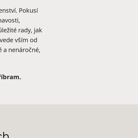
enství. Pokusí
avosti,
ežité rady, jak
ovede vším od
é a nenáročné,
říbram.
ch