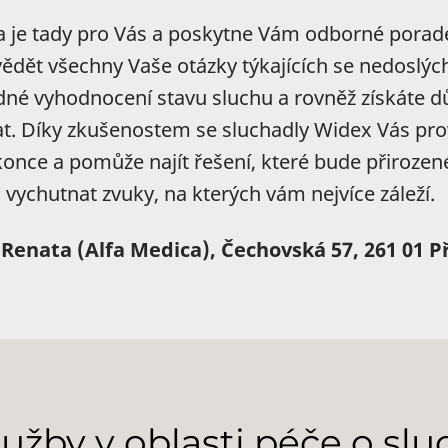
ta je tady pro Vás a poskytne Vám odborné porad
dět všechny Vaše otázky týkajících se nedoslých
né vyhodnocení stavu sluchu a rovněž získáte důl
t. Díky zkušenostem se sluchadly Widex Vás pr
konce a pomůže najít řešení, které bude přirozen
 vychutnat zvuky, na kterých vám nejvíce záleží.
Renata (Alfa Medica), Čechovská 57, 261 01 P
lužby v oblasti péče o slu