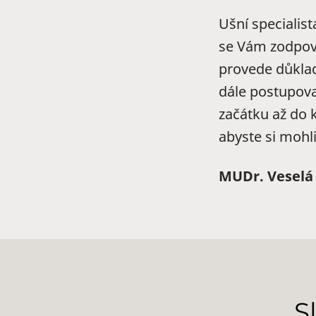
Ušní specialis
se Vám zodpově
provede důklad
dále postupova
začátku až do 
abyste si mohli
MUDr. Veselá 
S