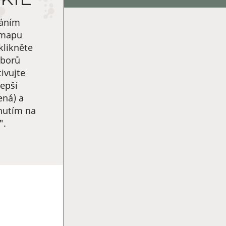
váním
 mapu
klikněte
uborů
ivujte
epší
ená) a
knutím na
".