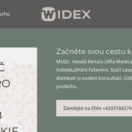
luchu
Začněte svou cestu k
MUDr. Veselá Renata (Alfa Medic
Č
individuálními řešeními. Stačí zav
domluvit si osobní konzultaci. Ud
RO
poslechu.
Zavolejte na číslo +4203184274
B
KIE