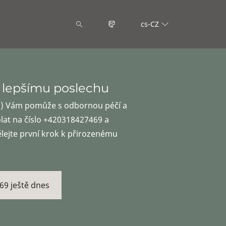
cs-CZ
 lepšímu poslechu
a) Vám pomůže s odbornou péčí a
olat na číslo +420318427469 a
ělejte první krok k přirozenému
69 ještě dnes