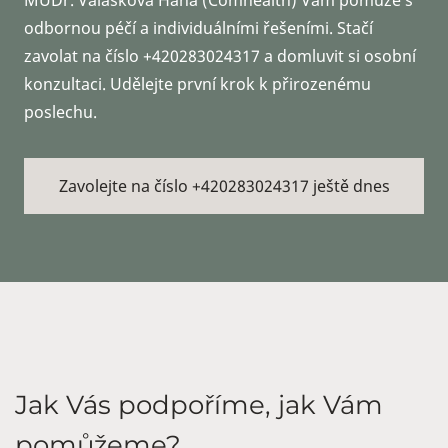
MUDr. Valášková Hana (Comhealth) Vám pomůže s
odbornou péčí a individuálními řešeními. Stačí
zavolat na číslo +420283024317 a domluvit si osobní
konzultaci. Udělejte první krok k přirozenému
poslechu.
Zavolejte na číslo +420283024317 ještě dnes
Jak Vás podpoříme, jak Vám
pomůžeme?