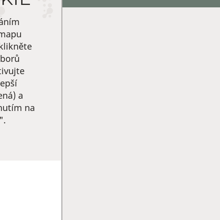
váním
 mapu
klikněte
uborů
ivujte
epší
ená) a
knutím na
".