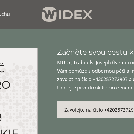
luchu
Začněte svou cestu k
MUDr. Traboulsi Joseph (Nemocni
Č
Vám pomůže s odbornou péčí a ind
zavolat na číslo +420257272907 a 
RO
Udělejte první krok k přirozeném
Zavolejte na číslo +4202572729
B
KIE