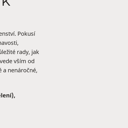
ak
enství. Pokusí
avosti,
ežité rady, jak
ovede vším od
é a nenáročné,
lení),