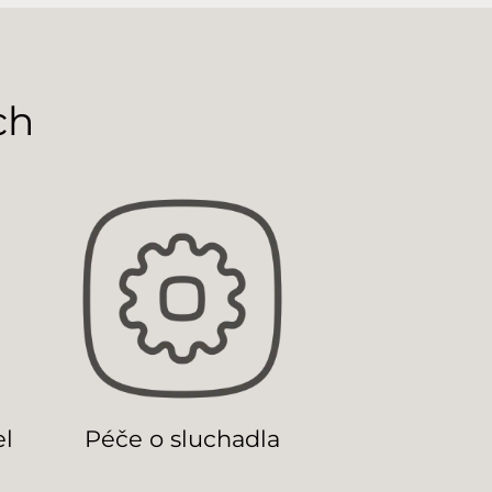
ch
el
Péče o sluchadla