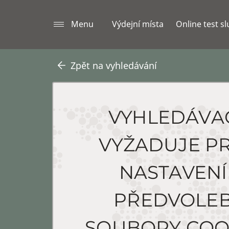
Menu
Výdejní místa
Online test s
Zpět na vyhledávání
VYHLEDÁVA
VYŽADUJE P
NASTAVENÍ
PŘEDVOLE
SOUBORY COO