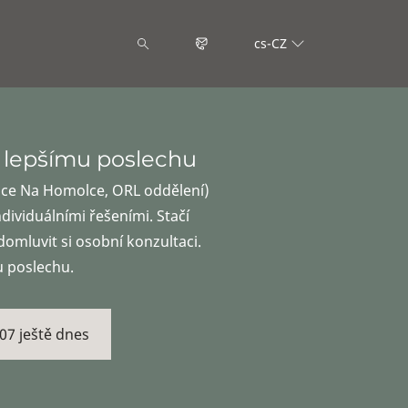
cs-CZ
 lepšímu poslechu
ce Na Homolce, ORL oddělení)
ividuálními řešeními. Stačí
domluvit si osobní konzultaci.
u poslechu.
07 ještě dnes