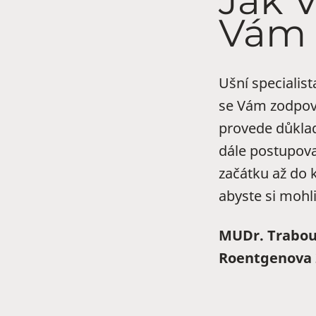
Jak 
Vám
Ušní specialis
se Vám zodpově
provede důklad
dále postupova
začátku až do 
abyste si mohli
MUDr. Trabou
Roentgenova 2