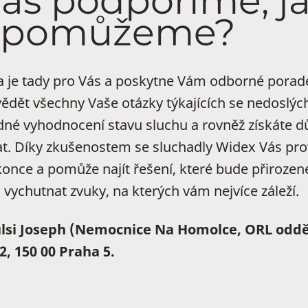
Vás podpoříme, j
 pomůžeme?
ta je tady pro Vás a poskytne Vám odborné porad
dět všechny Vaše otázky týkajících se nedoslých
né vyhodnocení stavu sluchu a rovněž získáte důl
t. Díky zkušenostem se sluchadly Widex Vás pr
konce a pomůže najít řešení, které bude přirozen
 vychutnat zvuky, na kterých vám nejvíce záleží.
lsi Joseph (Nemocnice Na Homolce, ORL oddě
, 150 00 Praha 5.