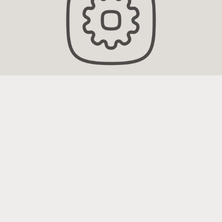
Péče o sluchadla
Další odborníci na péči o sluch v
této oblasti
MUDr. Hánová
0.8 km
Zina (FN Králové
Vinohrady, ORL