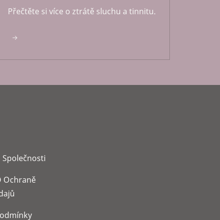
Přečtěte si více o ztrátě sluchu a tinnitu.
 Společnosti
 Ochraně
dajů
Podmínky