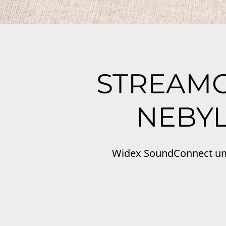
STREAMO
NEBYL
Widex SoundConnect umož