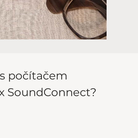
 s počítačem
ex SoundConnect?