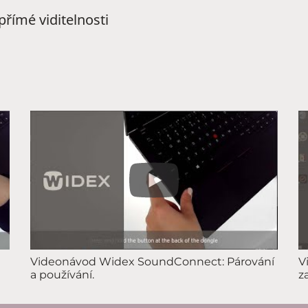
přímé viditelnosti
Videonávod Widex SoundConnect: Párování
V
a používání.
z