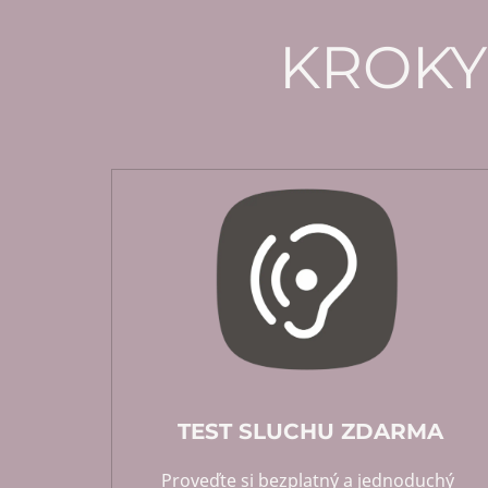
KROKY
TEST SLUCHU ZDARMA
Proveďte si bezplatný a jednoduchý