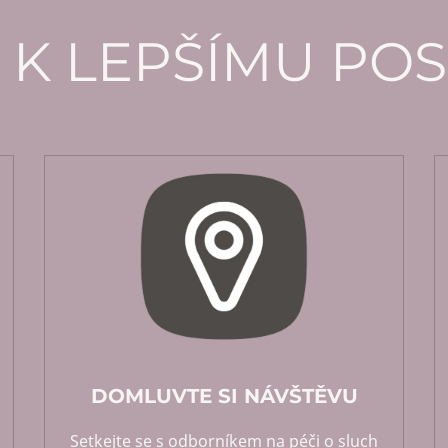
 K LEPŠÍMU PO
DOMLUVTE SI NÁVŠTĚVU
Setkejte se s odborníkem na péči o sluch