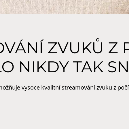
VÁNÍ ZVUKŮ Z 
O NIKDY TAK S
ňuje vysoce kvalitní streamování zvuku z počí