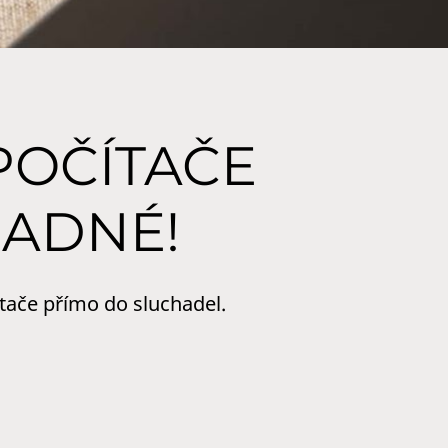
POČÍTAČE
NADNÉ!
tače přímo do sluchadel.