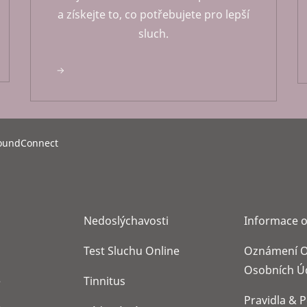
a získejte to, co potřebujete pro lepší
sluch.
oundConnect
Nedoslýchavosti
Informace o
Test Sluchu Online
Oznámení O
Osobních Ú
e
Tinnitus
Pravidla & 