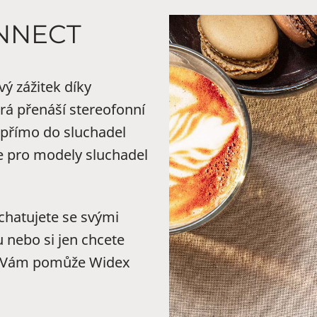
NNECT
ý zážitek díky
rá přenáší stereofonní
 přímo do sluchadel
e pro modely sluchadel
 chatujete se svými
 nebo si jen chcete
ším Vám pomůže Widex