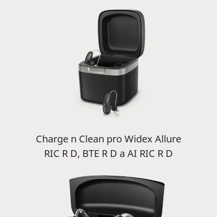
Charge n Clean pro Widex Allure
RIC R D, BTE R D a AI RIC R D