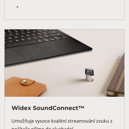
Widex SoundConnect™
Umožňuje vysoce kvalitní streamování zvuku z
počítače přímo do sluchadel.