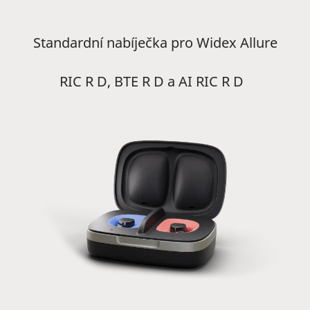
Standardní nabíječka pro Widex Allure
RIC R D, BTE R D a AI RIC R D