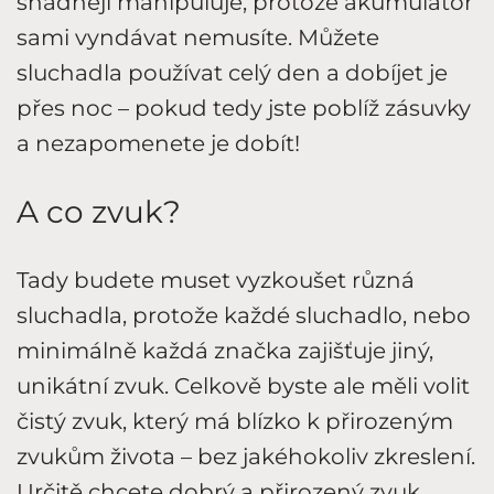
snadněji manipuluje, protože akumulátor
sami vyndávat nemusíte. Můžete
sluchadla používat celý den a dobíjet je
přes noc – pokud tedy jste poblíž zásuvky
a nezapomenete je dobít!
A co zvuk?
Tady budete muset vyzkoušet různá
sluchadla, protože každé sluchadlo, nebo
minimálně každá značka zajišťuje jiný,
unikátní zvuk. Celkově byste ale měli volit
čistý zvuk, který má blízko k přirozeným
zvukům života – bez jakéhokoliv zkreslení.
Určitě chcete dobrý a přirozený zvuk.