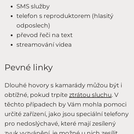
SMS služby
telefon s reproduktorem (hlasitý
odposlech)
převod řeči na text
streamování videa
Pevné linky
Dlouhé hovory s kamarády můžou být i
obtížné, pokud trpíte
ztrátou sluchu
. V
těchto případech by Vám mohla pomoci
určité zařízení, jako jsou speciální telefony
pro nedoslýchavé, které mají zesílený
zvuk vyzvánění, je možné u nich zesílit