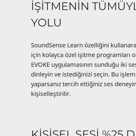
İŞİTMENİN TÜMÜYL
YOLU
SoundSense Learn özelliğini kullanarak
için kolayca özel işitme programları ol
EVOKE uygulamasının sunduğu iki ses p
dinleyin ve istediğinizi seçin. Bu işle
yaparsanız tercih ettiğiniz ses deneyi
kişiselleştirilir.
KİŞİSEL SESİ %25