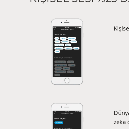
Kişise
Dünya
zeka ö