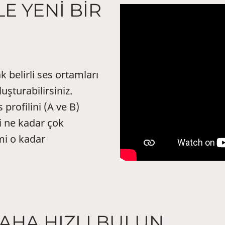
E YENİ BİR
 belirli ses ortamları
uşturabilirsiniz.
rofilini (A ve B)
mi ne kadar çok
mi o kadar
 DAHA HIZLI BULUN