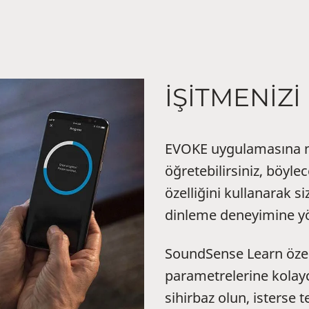
İŞİTMENİZİ
EVOKE uygulamasına na
öğretebilirsiniz, böy
özelliğini kullanarak si
dinleme deneyimine yö
SoundSense Learn özel
parametrelerine kolayc
sihirbaz olun, isterse 