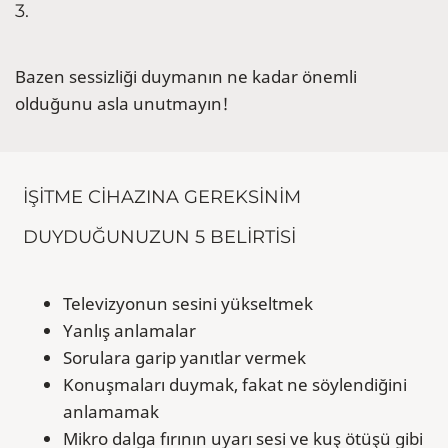
3.
Bazen sessizliği duymanın ne kadar önemli
olduğunu asla unutmayın!
İŞİTME CİHAZINA GEREKSİNİM
DUYDUĞUNUZUN 5 BELİRTİSİ
Televizyonun sesini yükseltmek
Yanlış anlamalar
Sorulara garip yanıtlar vermek
Konuşmaları duymak, fakat ne söylendiğini
anlamamak
Mikro dalga fırının uyarı sesi ve kuş ötüşü gibi