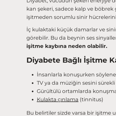
Diyabet, vücudun şekeri enerjiye 
kan şekeri, sadece kalp ve böbrek 
işitmeden sorumlu sinir hücrelerini 
İç kulaktaki küçük damarlar ve sinir
görebilir. Bu da beynin ses sinyall
işitme kaybına neden olabilir.
Diyabete Bağlı İşitme Ka
İnsanlarla konuşurken söylene
TV ya da müziğin sesini sürekli 
Gürültülü ortamlarda konuşm
Kulakta çınlama
(tinnitus)
Bu belirtiler sizde varsa bir işit