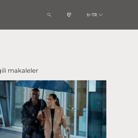
tr-TR
gili makaleler