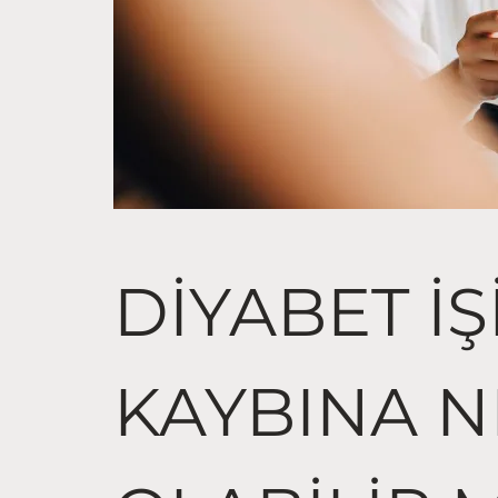
DIYABET İ
KAYBINA 