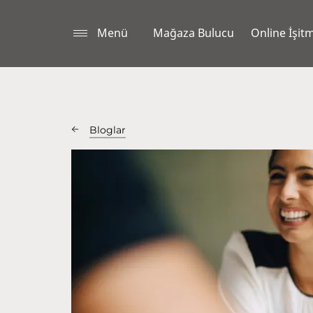
Menü
Mağaza Bulucu
Online İşitm
Bloglar