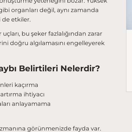
dönüştürme yeteneğini bozar. Yüksek
gibi organları değil, aynı zamanda
de etkiler.
 uçları, bu şeker fazlalığından zarar
erini doğru algılamasını engelleyerek
ybı Belirtileri Nelerdir?
nleri kaçırma
artırma ihtiyacı
aları anlayamama
me uzmanına görünmenizde fayda var.