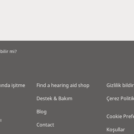
bilir mi?
ında işitme
Find a hearing aid shop
Gi̇zli̇li̇k bi̇ldi̇r
Destek & Bakım
Çerez Politi
Blog
Cookie Pref
ı
Contact
Koşullar