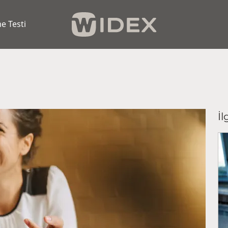
e Testi
İl