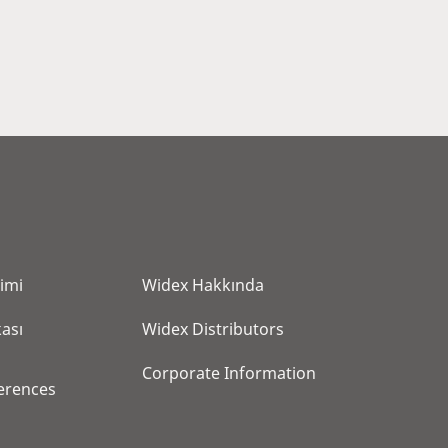
i̇mi̇
Widex Hakkında
kası
Widex Distributors
Corporate Information
erences