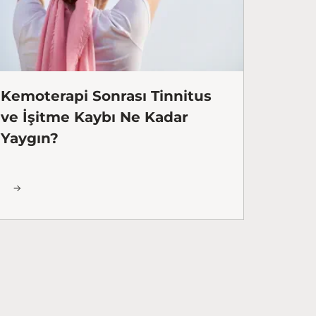
Kemoterapi Sonrası Tinnitus
ve İşitme Kaybı Ne Kadar
Yaygın?