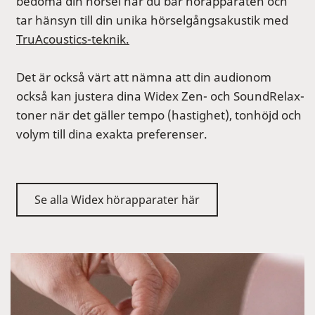
bedöma din hörsel när du bär hörapparaten och
tar hänsyn till din unika hörselgångsakustik med
TruAcoustics-teknik.
Det är också värt att nämna att din audionom
också kan justera dina Widex Zen- och SoundRelax-
toner när det gäller tempo (hastighet), tonhöjd och
volym till dina exakta preferenser.
Se alla Widex hörapparater här