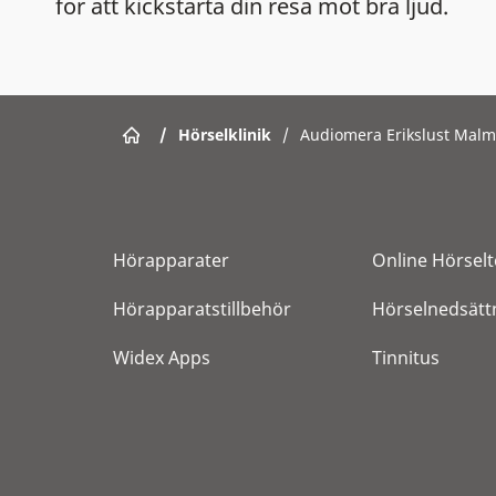
för att kickstarta din resa mot bra ljud.
/
Hörselklinik
/
Audiomera Erikslust Mal
Hörapparater
Online Hörselt
Hörapparatstillbehör
Hörselnedsätt
Widex Apps
Tinnitus