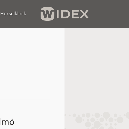
Hörselklinik
almö