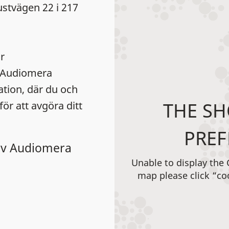
ustvägen 22 i 217
r
a Audiomera
ation, där du och
THE SH
ör att avgöra ditt
PREF
 av Audiomera
Unable to display the
map please click “co