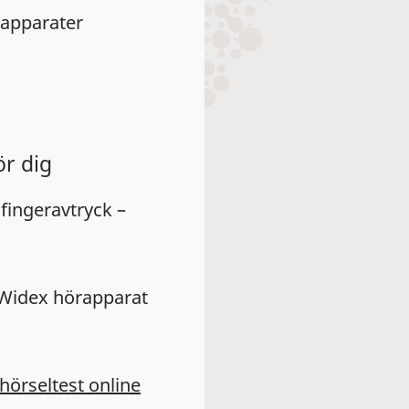
rapparater
ör dig
 fingeravtryck –
 Widex hörapparat
hörseltest online