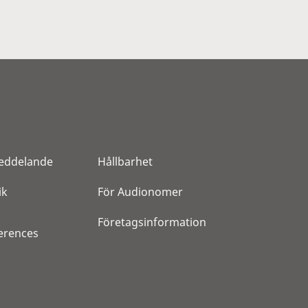
eddelande
Hållbarhet
ik
För Audionomer
Företagsinformation
erences