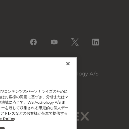
© 2026, WS Audiology A/S
よびコンテンツのパーソナライズのために
他はお客様の同意に基づき、分析またはマ
じて、WS Audiology A/S ま
キーを通じて収集される限定的な個人デー
ルアドレスなどのお客様が任意で提供する
e Policy