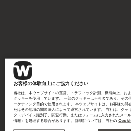
お客様の体験向上にご協力ください
当社は、本ウェブサイトの運営、トラフィック計測、機能向上、お
クッキーを使用しています。 一部のクッキーは不可欠であり、その
ーケティング目的で使用されます。 本ウェブサイトは、お客様の所在地域に応
たはその地域の関連法人によって運営されています。 当社は、クッ
タ（デバイス識別子、閲覧行動、またはフォームに入力されたメー
情報）を処理する場合があります。 詳細については、当社の
Cooki