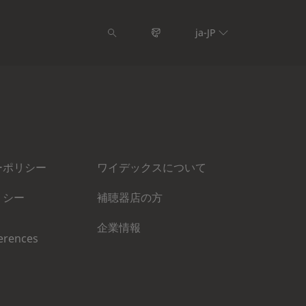
ja-JP
ーポリシー
ワイデックスについて
リシー
補聴器店の方
企業情報
erences