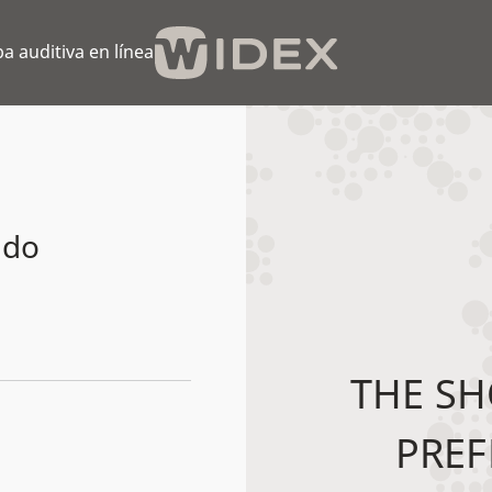
a auditiva en línea
ado
THE SH
PREF