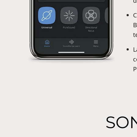
d
C
B
t
L
c
P
SON