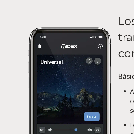
Lo
tr
co
Bási
A
c
s
L