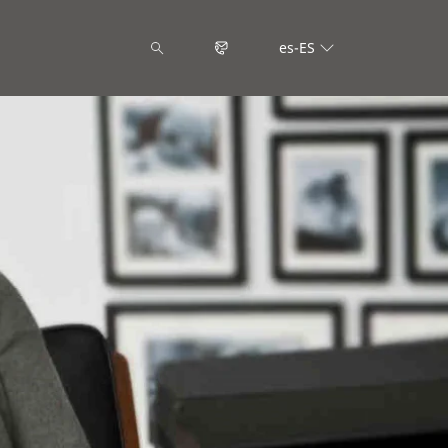
es-ES