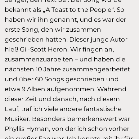
bekannt als „A Toast to the People“.
So
haben wir ihn ge­nannt, und es war der
erste Song, den wir zusammen
geschrieben hat­ten. Dieser junge Autor
hieß Gil-Scott Heron. Wir fingen an,
zusam­menzu­arbeiten – und haben die
nächsten 10 Jahre zusammen­gear­beitet
und über 60 Songs geschrieben und
etwa 9 Alben aufge­nommen. Wäh­rend
dieser Zeit und danach, nach diesem
Lauf, traf ich viele andere fan­tas­ti­sche
Musiker. Besonders be­mer­kens­wert war
Phyllis Hyman, von der ich schon vor­her
ein großer Fan war. Ich konnte mit ihr für