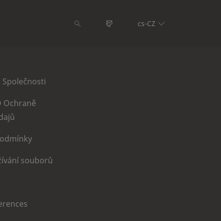
cs-CZ
 Společnosti
 Ochraně
dajů
Podmínky
ívání souborů
erences