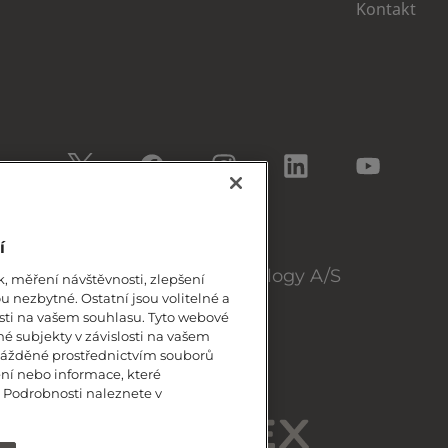
Kontakt
í
© 2022, WS Audiology A/S
, měření návštěvnosti, zlepšení
u nezbytné. Ostatní jsou volitelné a
osti na vašem souhlasu. Tyto webové
é subjekty v závislosti na vašem
ážděné prostřednictvím souborů
ení nebo informace, které
. Podrobnosti naleznete v