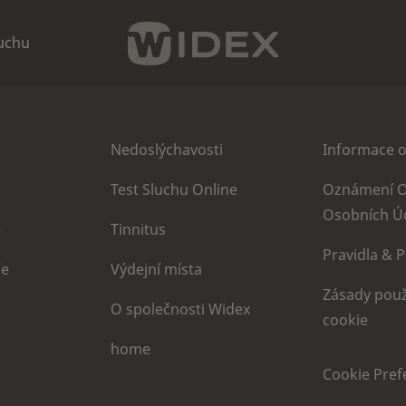
luchu
Nedoslýchavosti
Informace o
Test Sluchu Online
Oznámení O
Osobních Ú
e
Tinnitus
Pravidla & 
če
Výdejní místa
Zásady použ
O společnosti Widex
cookie
home
Cookie Pref