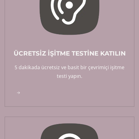
ÜCRETSİZ İŞİTME TESTİNE KATILIN
5 dakikada ücretsiz ve basit bir çevrimiçi işitme
testi yapın.