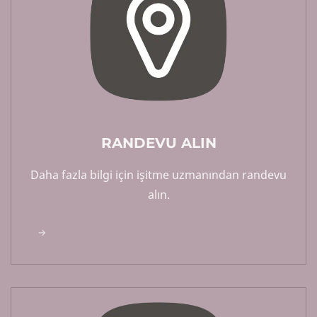
RANDEVU ALIN
Daha fazla bilgi için işitme uzmanından randevu
alın.