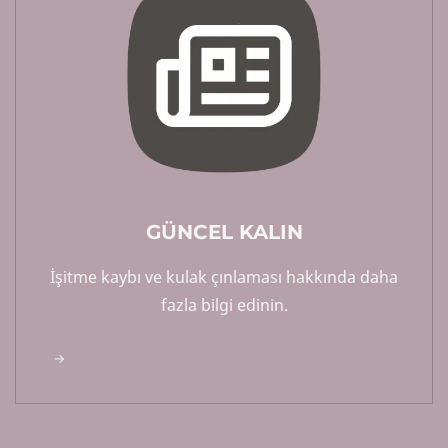
GÜNCEL KALIN
İşitme kaybı ve kulak çınlaması hakkında daha
fazla bilgi edinin.