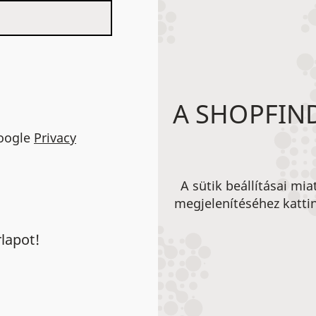
A SHOPFIND
Google
Privacy
A sütik beállításai mi
megjelenítéséhez kattin
rlapot!