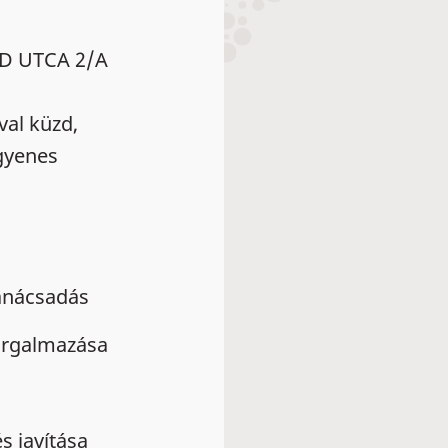
ÁD UTCA 2/A
val küzd,
ngyenes
tanácsadás
forgalmazása
s javítása