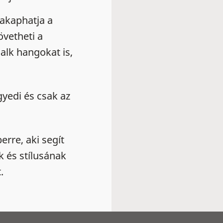
zakaphatja a
vetheti a
halk hangokat is,
yedi és csak az
rre, aki segít
k és stílusának
.