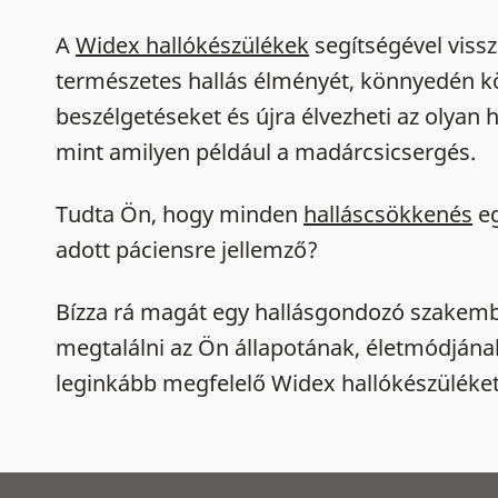
A
Widex hallókészülékek
segítségével viss
természetes hallás élményét, könnyedén kö
beszélgetéseket és újra élvezheti az olyan 
mint amilyen például a madárcsicsergés.
Tudta Ön, hogy minden
halláscsökkenés
eg
adott páciensre jellemző?
Bízza rá magát egy hallásgondozó szakembe
megtalálni az Ön állapotának, életmódjána
leginkább megfelelő Widex hallókészüléket