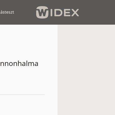
lásteszt
Pannonhalma