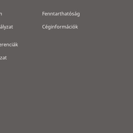
m
Fenntarthatóság
ályzat
Céginformációk
erenciák
ozat