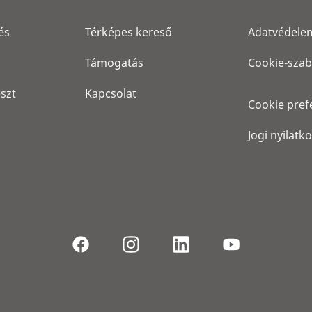
és
Térképes kereső
Adatvédele
Támogatás
Cookie-szab
eszt
Kapcsolat
Cookie pref
Jogi nyilatk