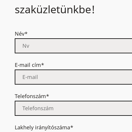
szaküzletünkbe!
Név*
E-mail cím*
Telefonszám*
Lakhely irányítószáma*