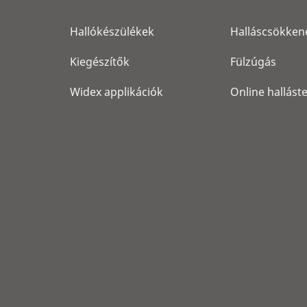
Hallókészülékek
Halláscsökken
Kiegészítők
Fülzúgás
Widex applikációk
Online hallást