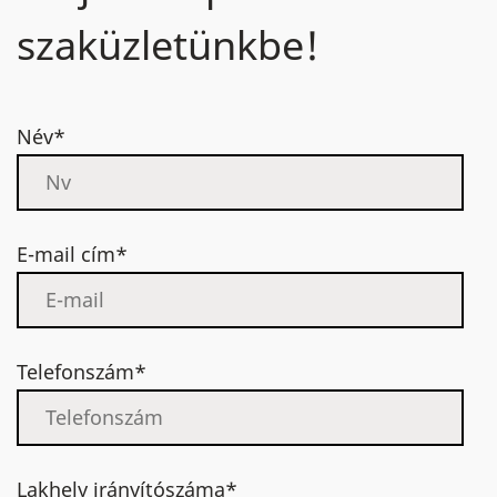
szaküzletünkbe!
Név*
E-mail cím*
Telefonszám*
Lakhely irányítószáma*