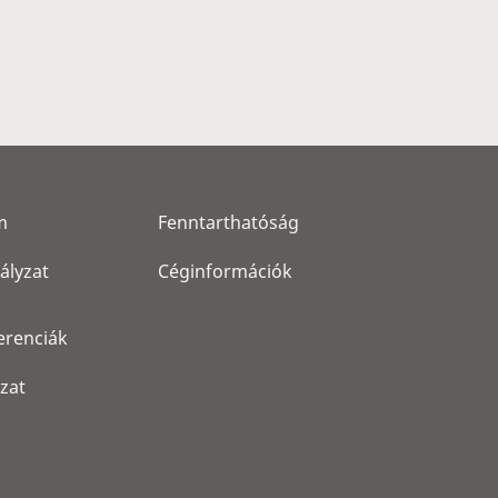
m
Fenntarthatóság
ályzat
Céginformációk
erenciák
ozat