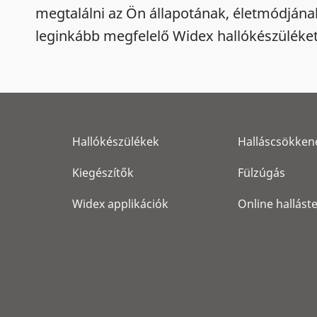
megtalálni az Ön állapotának, életmódjána
leginkább megfelelő Widex hallókészüléket
Hallókészülékek
Halláscsökken
Kiegészítők
Fülzúgás
Widex applikációk
Online hallást