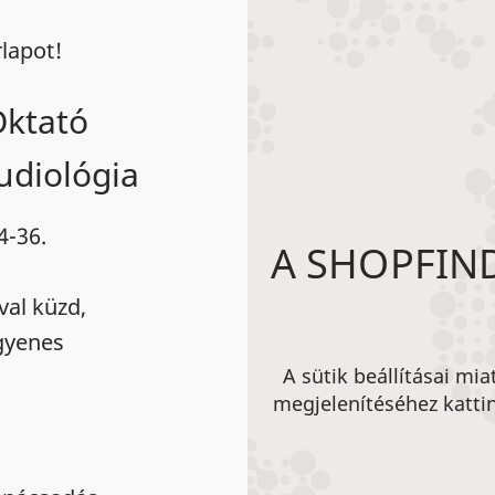
rlapot!
Oktató
udiológia
4-36.
A SHOPFIND
val küzd,
ngyenes
A sütik beállításai mi
megjelenítéséhez kattin