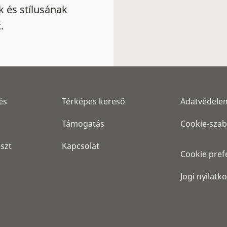
k és stílusának
.
és
Térképes kereső
Adatvédele
Támogatás
Cookie-szab
eszt
Kapcsolat
Cookie pref
Jogi nyilatk