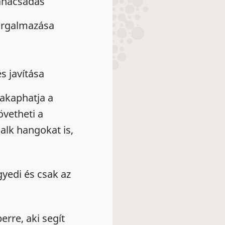
tanácsadás
forgalmazása
s javítása
zakaphatja a
vetheti a
halk hangokat is,
yedi és csak az
rre, aki segít