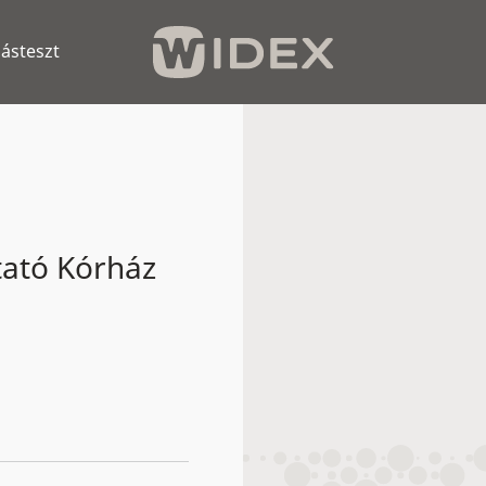
lásteszt
ató Kórház