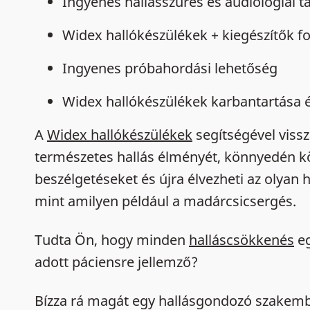
Ingyenes hallásszűrés és audiológiai 
Widex hallókészülékek + kiegészítők 
Ingyenes próbahordási lehetőség
Widex hallókészülékek karbantartása é
A
Widex hallókészülékek
segítségével viss
természetes hallás élményét, könnyedén kö
beszélgetéseket és újra élvezheti az olyan 
mint amilyen például a madárcsicsergés.
Tudta Ön, hogy minden
halláscsökkenés
eg
adott páciensre jellemző?
Bízza rá magát egy hallásgondozó szakembe