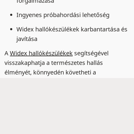
forgalmazása
Ingyenes próbahordási lehetőség
Widex hallókészülékek karbantartása és
javítása
A
Widex hallókészülékek
segítségével
visszakaphatja a természetes hallás
élményét, könnyedén követheti a
beszélgetéseket és újra élvezheti az olyan
halk hangokat is, mint amilyen például a
madárcsicsergés.
Tudta Ön, hogy minden
halláscsökkenés
egyedi és csak az adott